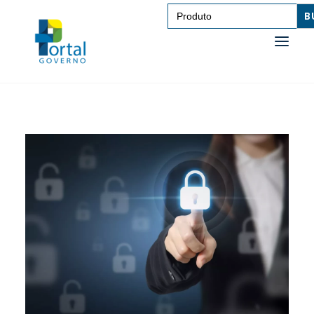
Search
for:
SAÚDE
TRANSPORTE DE PESSOAS
TRANSPORTE DE CARGAS
EDUCAÇÃO
TECNOLOGIA
OUTROS