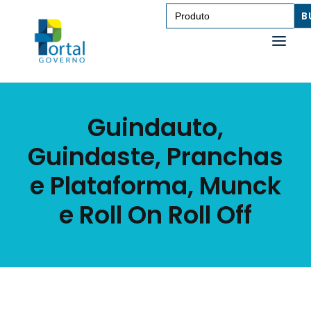
Search
for:
SAÚDE
Guindauto,
TRANSPORTE DE PESSOAS
Guindaste, Pranchas
TRANSPORTE DE CARGAS
e Plataforma, Munck
EDUCAÇÃO
e Roll On Roll Off
TECNOLOGIA
OUTROS