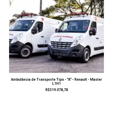
LEIA MAIS
Ambulância de Transporte Tipo - "A" - Renault - Master
L1H1
R$
319.078,78