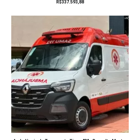
R$
337.593,88
LEIA MAIS