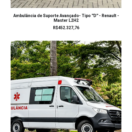
LEIA MAIS
Ambulância de Suporte Avançado- Tipo ''D'' - Renault -
Master L2H2
R$
452.327,76