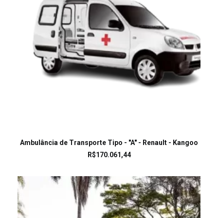
LEIA MAIS
Ambulância de Transporte Tipo - "A" - Renault - Kangoo
R$
170.061,44