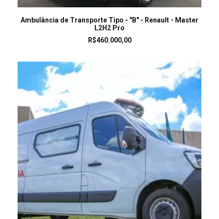
LEIA MAIS
Ambulância de Transporte Tipo - "B" - Renault - Master
L2H2 Pro
R$
460.000,00