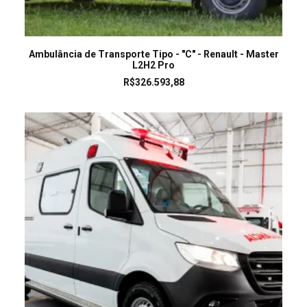
LEIA MAIS
Ambulância de Transporte Tipo - "C" - Renault - Master
L2H2 Pro
R$
326.593,88