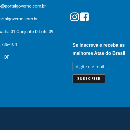
o@portalgoverno.com.br
rtalgoverno.com.br
uadra 01 Conjunto D Lote 09
1.736-104
Se Inscreva e receba as
melhores Atas do Brasil
a – DF