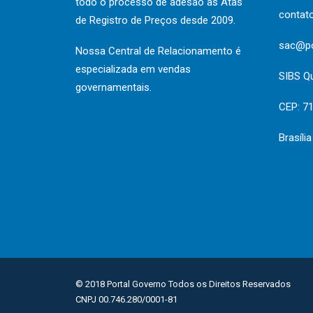
todo o processo de adesão às Atas
contat
de Registro de Preços desde 2009.
sac@po
Nossa Central de Relacionamento é
especializada em vendas
SIBS Q
governamentais.
CEP: 7
Brasíli
© 2018 Portal Governo Todos os Direitos Reservados
CNPJ 00.746.280/0001-81