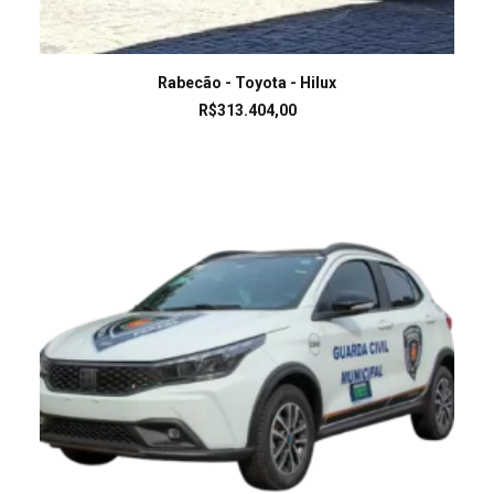
LEIA MAIS
Rabecão - Toyota - Hilux
R$
313.404,00