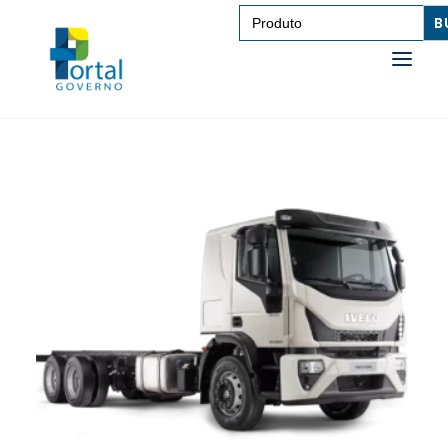
Search
for:
SAÚDE
TRANSPORTE DE PESSOAS
TRANSPORTE DE CARGAS
EDUCAÇÃO
TECNOLOGIA
OUTROS