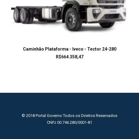
LEIA MAIS
Caminhão Plataforma - Iveco - Tector 24-280
R$
664.358,47
© 2018 Portal Governo Todos os Direitos Reservados
CNPJ 00.746.280/0001-81