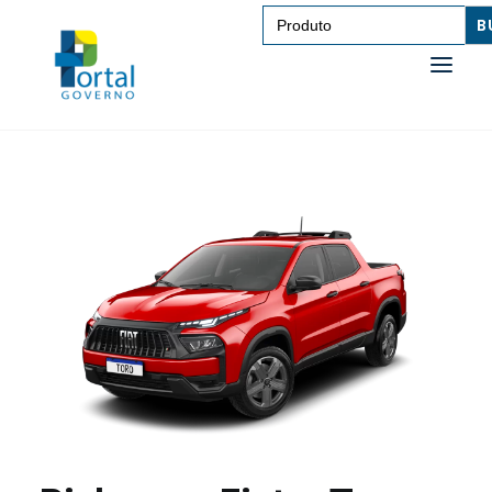
Search
for:
SAÚDE
TRANSPORTE DE PESSOAS
TRANSPORTE DE CARGAS
EDUCAÇÃO
TECNOLOGIA
OUTROS