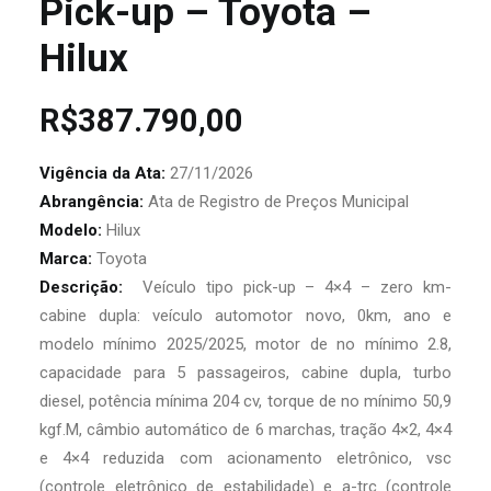
Pick-up – Toyota –
Hilux
R$
387.790,00
Vigência da Ata:
27/11/2026
Abrangência:
Ata de Registro de Preços Municipal
Modelo:
Hilux
Marca:
Toyota
Descrição:
Veículo tipo pick-up – 4×4 – zero km-
cabine dupla: veículo automotor novo, 0km, ano e
modelo mínimo 2025/2025, motor de no mínimo 2.8,
capacidade para 5 passageiros, cabine dupla, turbo
diesel, potência mínima 204 cv, torque de no mínimo 50,9
kgf.M, câmbio automático de 6 marchas, tração 4×2, 4×4
e 4×4 reduzida com acionamento eletrônico, vsc
(controle eletrônico de estabilidade) e a-trc (controle