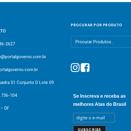
PROCURAR POR PRODUTO
ATO
Pesquisar
386-2627
por:
o@portalgoverno.com.br
rtalgoverno.com.br
uadra 01 Conjunto D Lote 09
1.736-104
Se Inscreva e receba as
melhores Atas do Brasil
a – DF