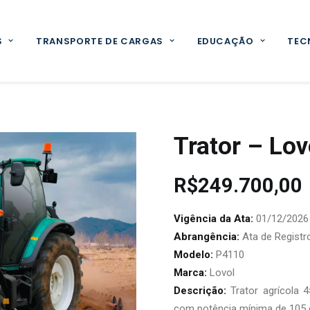
S
TRANSPORTE DE CARGAS
EDUCAÇÃO
TEC
Trator – Lo
R$
249.700,00
Vigência da Ata:
01/12/2026
Abrangência:
Ata de Registr
Modelo:
P4110
Marca:
Lovol
Descrição:
Trator agrícola 
com potência mínima de 105 c