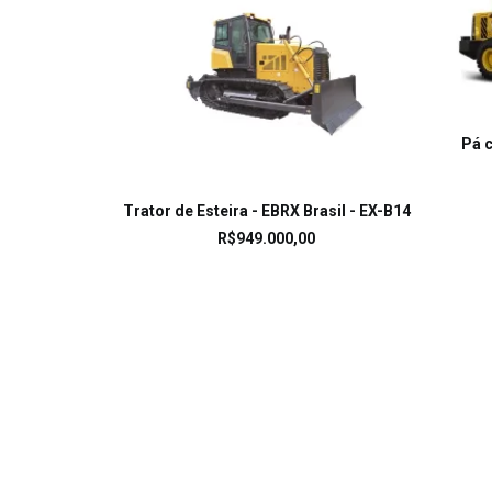
Pá c
LEIA MAIS
Trator de Esteira - EBRX Brasil - EX-B14
R$
949.000,00