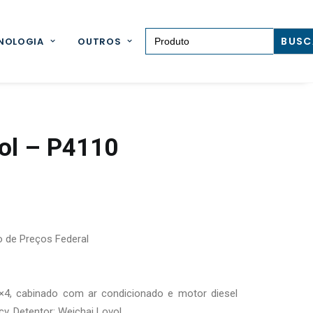
Search for:
NOLOGIA
OUTROS
vol – P4110
o de Preços Federal
4×4, cabinado com ar condicionado e motor diesel
v. Detentor: Weichai Lovol.