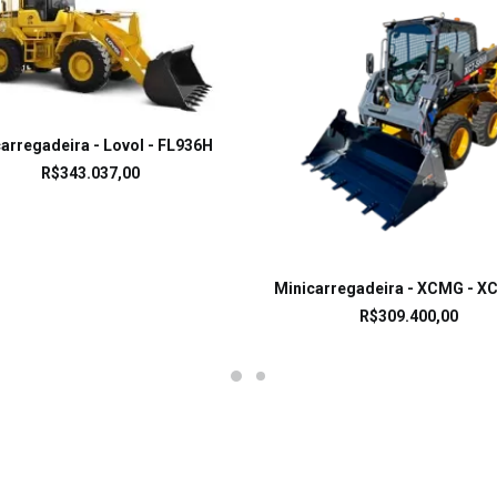
LEIA MAIS
arregadeira - Lovol - FL936H
R$
343.037,00
LEIA MAIS
Minicarregadeira - XCMG - X
R$
309.400,00