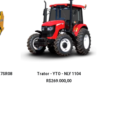
Trat
LEIA MAIS
C7SR08
Trator - YTO - NLY 1104
R$
269.000,00