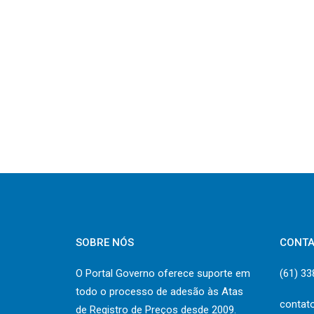
SOBRE NÓS
CONT
O Portal Governo oferece suporte em
(61) 3
todo o processo de adesão às Atas
contat
de Registro de Preços desde 2009.