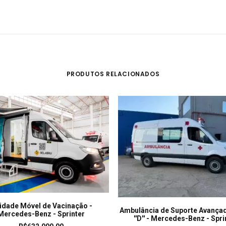
PRODUTOS RELACIONADOS
LEIA MAIS
idade Móvel de Vacinação -
LEIA MAIS
Ambulância de Suporte Avança
Mercedes-Benz - Sprinter
''D'' - Mercedes-Benz - Spri