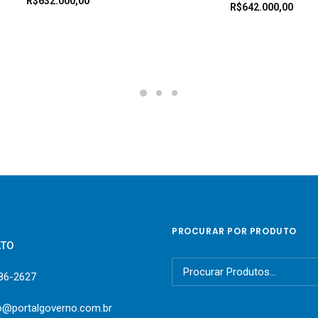
R$
632.000,00
R$
642.000,00
PROCURAR POR PRODUTO
ATO
Pesquisar
386-2627
por:
o@portalgoverno.com.br