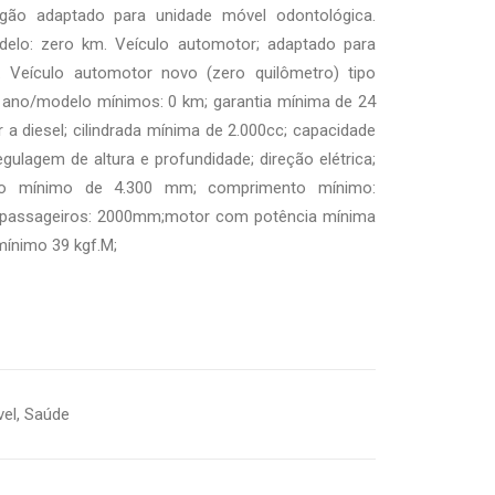
gão adaptado para unidade móvel odontológica.
delo: zero km. Veículo automotor; adaptado para
. Veículo automotor novo (zero quilômetro) tipo
; ano/modelo mínimos: 0 km; garantia mínima de 24
 a diesel; cilindrada mínima de 2.000cc; capacidade
gulagem de altura e profundidade; direção elétrica;
 no mínimo de 4.300 mm; comprimento mínimo:
e passageiros: 2000mm;motor com potência mínima
mínimo 39 kgf.M;
vel
,
Saúde