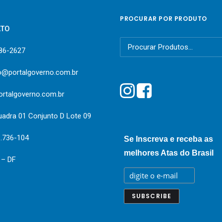
PROCURAR POR PRODUTO
ATO
Pesquisar
386-2627
por:
o@portalgoverno.com.br
rtalgoverno.com.br
uadra 01 Conjunto D Lote 09
1.736-104
Se Inscreva e receba as
melhores Atas do Brasil
a – DF