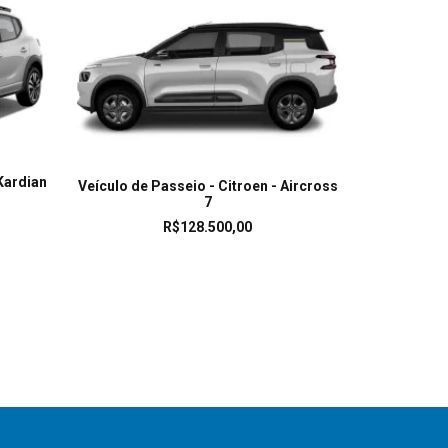
LEIA MAIS
 Kardian
Veículo de Passeio - Citroen - Aircross
7
Van - 
R$
128.500,00