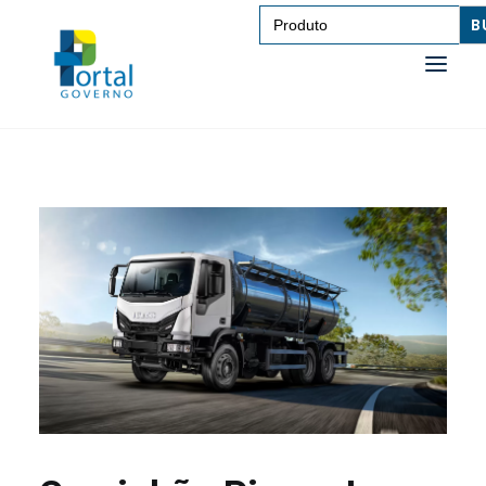
Search
for:
SAÚDE
TRANSPORTE DE PESSOAS
TRANSPORTE DE CARGAS
EDUCAÇÃO
TECNOLOGIA
OUTROS