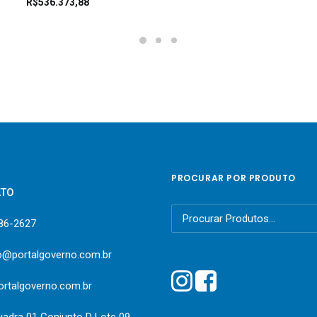
R$
536.373,88
PROCURAR POR PRODUTO
ATO
Pesquisar
386-2627
por:
o@portalgoverno.com.br
rtalgoverno.com.br