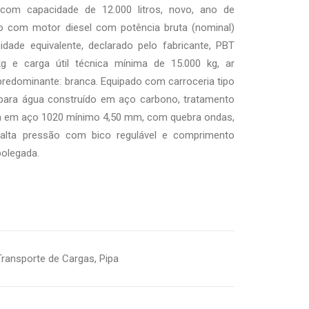
om capacidade de 12.000 litros, novo, ano de
do com motor diesel com potência bruta (nominal)
ade equivalente, declarado pelo fabricante, PBT
 e carga útil técnica mínima de 15.000 kg, ar
 predominante: branca. Equipado com carroceria tipo
e para água construído em aço carbono, tratamento
apa em aço 1020 mínimo 4,50 mm, com quebra ondas,
alta pressão com bico regulável e comprimento
olegada.
Transporte de Cargas
,
Pipa