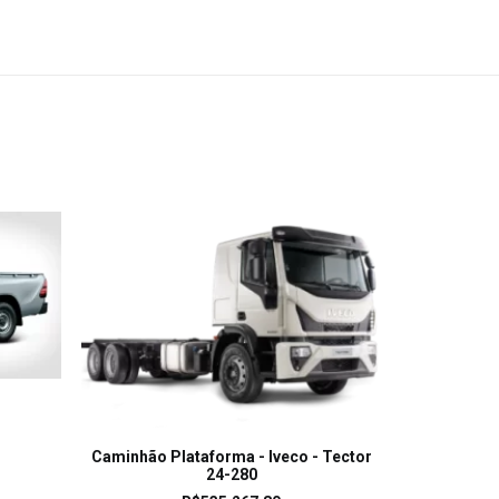
LEIA MAIS
Caminhão Plataforma - Iveco - Tector
Caminhão Pl
24-280