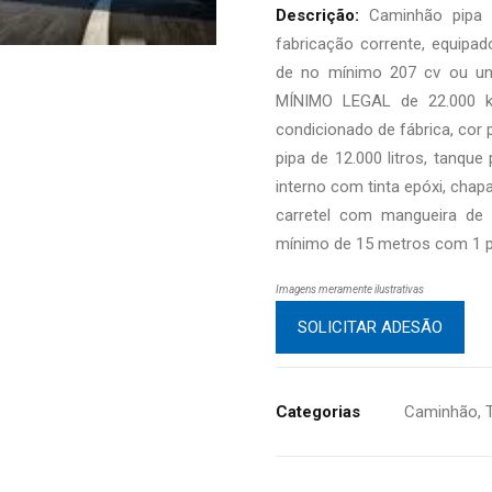
Descrição:
Caminhão pipa c
fabricação corrente, equipa
de no mínimo 207 cv ou unid
MÍNIMO LEGAL de 22.000 kg
condicionado de fábrica, cor
pipa de 12.000 litros, tanqu
interno com tinta epóxi, ch
carretel com mangueira de 
mínimo de 15 metros com 1 p
Imagens meramente ilustrativas
SOLICITAR ADESÃO
Categorias
Caminhão
,