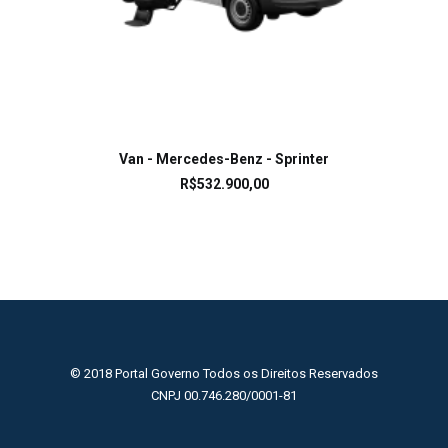
LEIA MAIS
Van - Mercedes-Benz - Sprinter
R$
532.900,00
© 2018 Portal Governo Todos os Direitos Reservados
CNPJ 00.746.280/0001-81